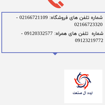
​شماره تلفن های فروشگاه: 02166721109 -
02166723320
​شماره تلفن های همراه: 09120332577 -
09123219772