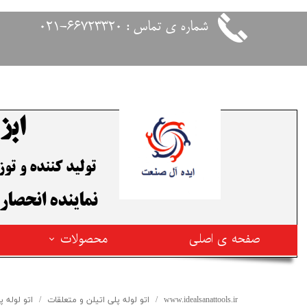
شماره ی تماس : 66723320-021
ابز
تولید کننده و ت
​نماینده انحصار
صفحه ی اصلی
محصولات
محصولات فیوژن ترکیه
www.idealsanattools.ir
اتو لوله پلی اتیلن و متعلقات
اتو لوله پلی اتیلن