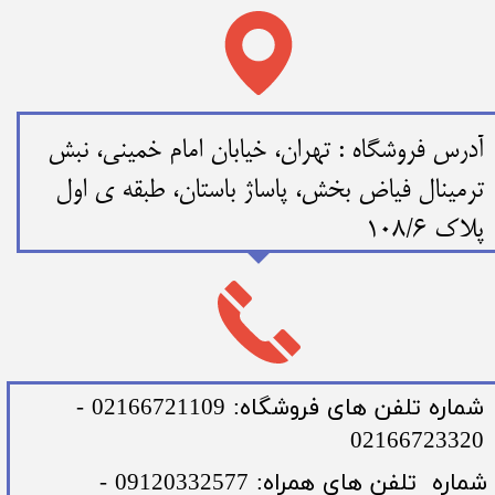
​​آدرس فروشگاه : تهران، خیابان امام خمینی، نبش
ترمینال فیاض بخش، پاساژ باستان، طبقه ی اول
پلاک 108/6
​شماره تلفن های فروشگاه: 02166721109 -
02166723320
​شماره تلفن های همراه: 09120332577 -