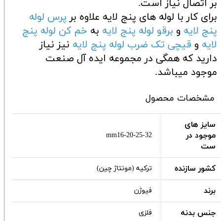
بر اتصال نیاز است.
برای کار با لوله های پنج لایه علاوه بر
پرس لوله
پنج لایه
و
برقو لوله پنج لایه
به
خم کن لوله پنج
لایه
و
قیچی تک ضرب لوله پنج لایه
نیز نیاز
دارید که همگی در مجموعه ایده آل صنعت
موجود میباشد.
مشخصات محصول
سایز های
موجود در
mm16-20-25-32
ست
کشور سازنده
ترکیه (مونتاژ چین)
برند
فیوژن
جنس بدنه
فلزی