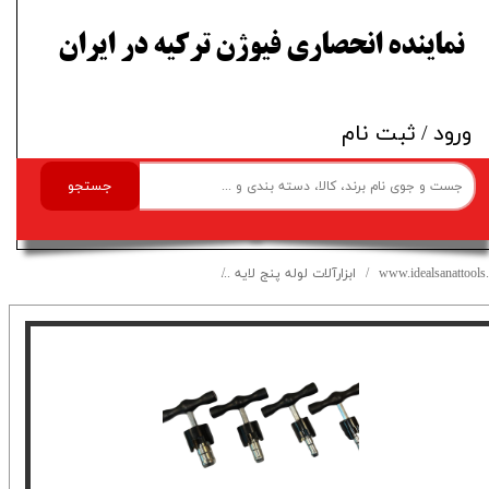
​نماینده انحصاری فیوژن ترکیه در ایران
ورود
/
ثبت نام
جستجو
www.idealsanattools.
ابزارآلات لوله پنج لایه
برقو لوله پنج لایه فیوژن ست 16-32