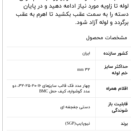
لوله تا زاویه مورد نیاز ادامه دهید و در پایان
دسته را به سمت عقب بکشید تا اهرم به عقب
برگردد و لوله آزاد شود.
مشخصات محصول
کشور سازنده
ایران
حداکثر سایز
۳۲ mm
خم لوله
چهار عدد فک قالب سایزهای ۱۶-۲۰-۲۵-۳۲، دو
اقلام همراه
عدد گوشواره، کیف حمل BMC
قابلیت باز
دستی جغجغه ای
شوندگی
برند
نیوپایپ(SGP)