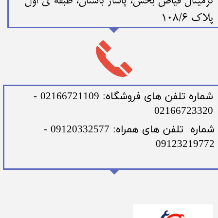
ترمینال فیاض بخش، پاساژ باستان، طبقه ی اول
پلاک 108/6
​شماره تلفن های فروشگاه: 02166721109 -
02166723320
​شماره تلفن های همراه: 09120332577 -
09123219772