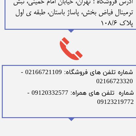
​​آدرس فروشگاه : تهران، خیابان امام خمینی، نبش
ترمینال فیاض بخش، پاساژ باستان، طبقه ی اول
پلاک 108/6
​شماره تلفن های فروشگاه: 02166721109 -
02166723320
​شماره تلفن های همراه: 09120332577 -
09123219772