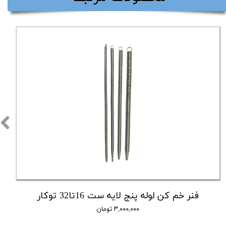
فنر خم کن لوله پنج لایه ست 16تا32 توکار
۳,۰۰۰,۰۰۰ تومان