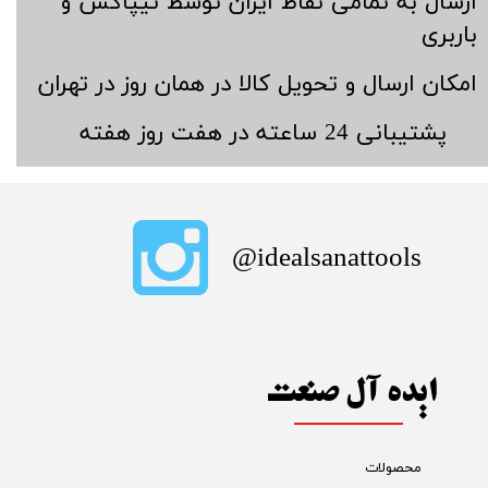
​ارسال به تمامی نقاط ایران توسط تیپاکس و
باربری
​امکان ارسال و تحویل کالا در همان روز در تهران
​پشتیبانی 24 ساعته در هفت روز هفته
​idealsanattools@
ایده آل صنعت
محصولات