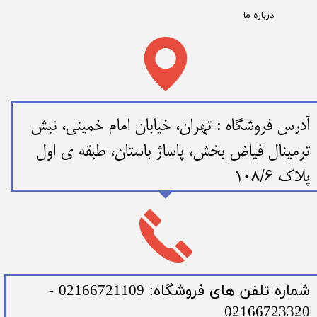
درباره ما
​​آدرس فروشگاه : تهران، خیابان امام خمینی، نبش
ترمینال فیاض بخش، پاساژ باستان، طبقه ی اول
پلاک 108/6
​شماره تلفن های فروشگاه: 02166721109 -
02166723320