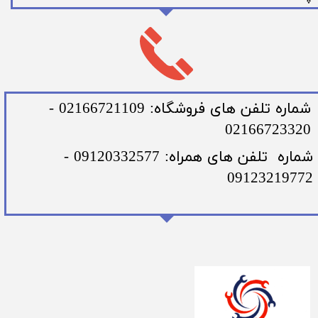
​شماره تلفن های فروشگاه: 02166721109 -
02166723320
​شماره تلفن های همراه: 09120332577 -
09123219772