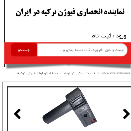
​نماینده انحصاری فیوژن ترکیه در ایران
ورود
/
ثبت نام
جستجو
www.idealsanattools.
قطعات یدکی اتو لوله
دسته اتو لوله فیوژن ترکیه