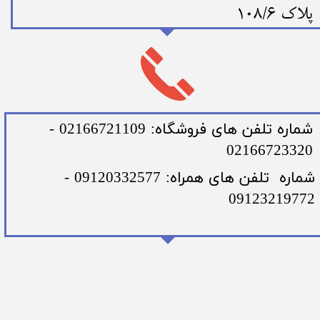
پلاک 108/6
​شماره تلفن های فروشگاه: 02166721109 -
02166723320
​شماره تلفن های همراه: 09120332577 -
09123219772