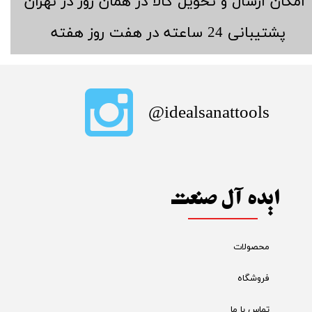
​امکان ارسال و تحویل کالا در همان روز در تهران
​پشتیبانی 24 ساعته در هفت روز هفته
​idealsanattools@
ایده آل صنعت
محصولات
فروشگاه
تماس با ما