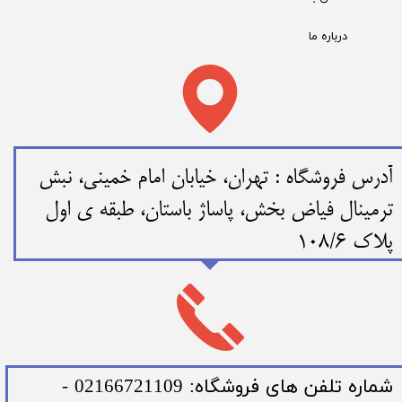
درباره ما
​​آدرس فروشگاه : تهران، خیابان امام خمینی، نبش
ترمینال فیاض بخش، پاساژ باستان، طبقه ی اول
پلاک 108/6
​شماره تلفن های فروشگاه: 02166721109 -