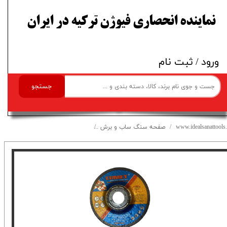
​نماینده انحصاری فیوژن ترکیه در ایران
ورود
/
ثبت نام
جستجو
www.idealsanattools.
صفحه سنگ ساب و برش
صفحه سنگ ساب مینی کومت 6*115