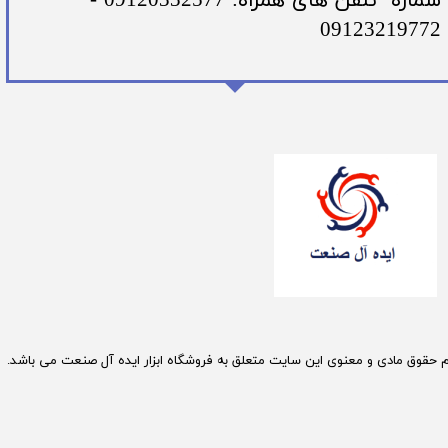
​شماره تلفن های همراه: 09120332577 -
09123219772
م حقوق مادی و معنوی این سایت متعلق به فروشگاه ابزار ایده آل صنعت می باشد.