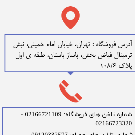
​​آدرس فروشگاه : تهران، خیابان امام خمینی، نبش
ترمینال فیاض بخش، پاساژ باستان، طبقه ی اول
پلاک 108/6
​شماره تلفن های فروشگاه: 02166721109 -
02166723320