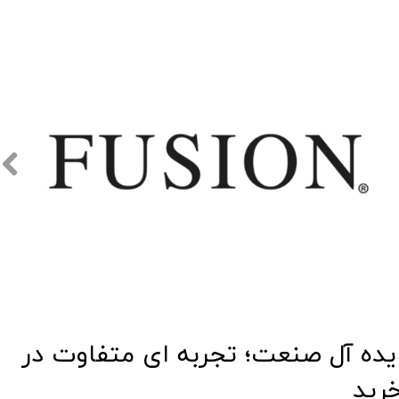
​​ایده آل صنعت؛ تجربه ای متفاوت در
رید