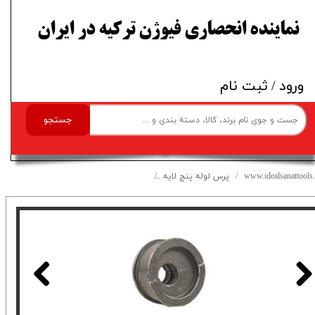
​نماینده انحصاری فیوژن ترکیه در ایران
ورود
/
ثبت نام
جستجو
www.idealsanattools.
پرس لوله پنج لایه
قالب پرس لوله پنج لایه پیچی سایز 16