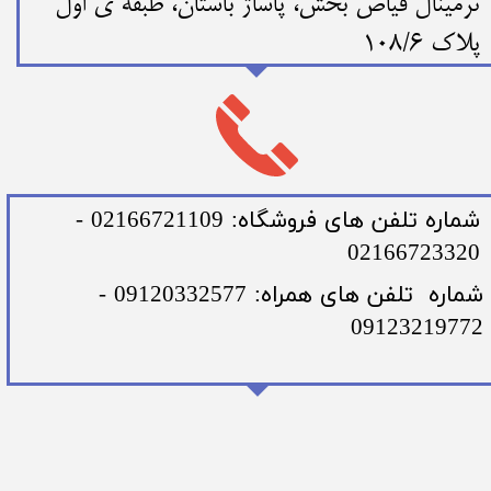
ترمینال فیاض بخش، پاساژ باستان، طبقه ی اول
پلاک 108/6
​شماره تلفن های فروشگاه: 02166721109 -
02166723320
​شماره تلفن های همراه: 09120332577 -
09123219772