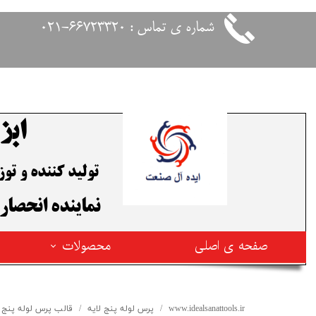
شماره ی تماس : 66723320-021
ابز
تولید کننده و ت
​نماینده انحصار
صفحه ی اصلی
محصولات
محصولات فیوژن ترکیه
www.idealsanattools.ir
پرس لوله پنج لایه
قالب پرس لوله پنج ل