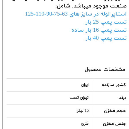
صنعت موجود میباشد. شامل:
استاپر لوله
در سایز های 63-75-90-110-125
تست پمپ 25 بار
تست پمپ 16 بار ساده
تست پمپ 40 بار
مشخصات محصول
کشور سازنده
ایران
برند
تهران تست
حجم مخزن
16 لیتر
جنس مخزن
فلزی