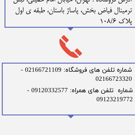
​​آدرس فروشگاه : تهران، خیابان امام خمینی، نبش
ترمینال فیاض بخش، پاساژ باستان، طبقه ی اول
پلاک 108/6
​شماره تلفن های فروشگاه: 02166721109 -
02166723320
​شماره تلفن های همراه: 09120332577 -
09123219772