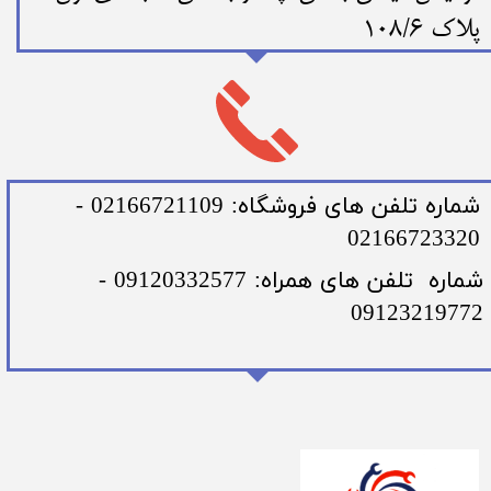
پلاک 108/6
​شماره تلفن های فروشگاه: 02166721109 -
02166723320
​شماره تلفن های همراه: 09120332577 -
09123219772