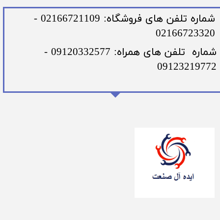
​شماره تلفن های فروشگاه: 02166721109 -
02166723320
​شماره تلفن های همراه: 09120332577 -
09123219772