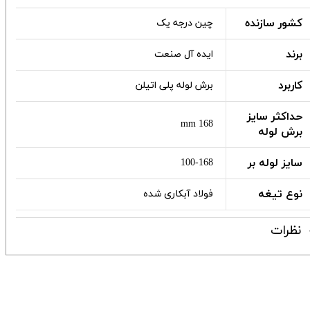
کشور سازنده
چین درجه یک
برند
ایده آل صنعت
کاربرد
برش لوله پلی اتیلن
حداکثر سایز
168 mm
برش لوله
سایز لوله بر
100-168
نوع تیغه
فولاد آبکاری شده
نظرات