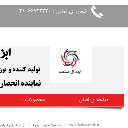
شماره ی تماس : 66723320-021
ابز
تولید کننده و ت
​نماینده انحصار
صفحه ی اصلی
محصولات
محصولات فیوژن ترکیه
www.idealsanattools.ir
محصولات ویرا ترکیه
اتو لوله پلی اتیلن و