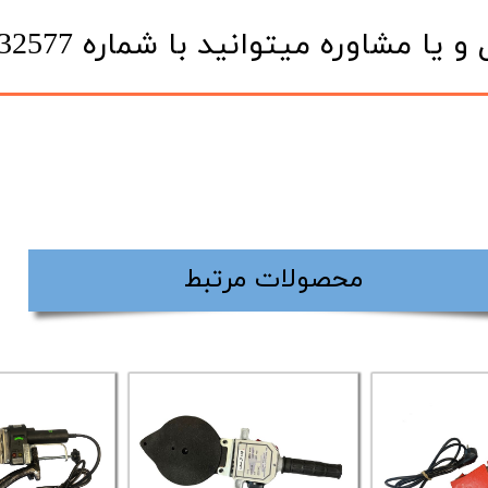
یتوانید با شماره 09120332577 در تماس باشید.
​محصولات مرتبط