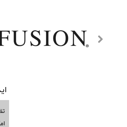
​​
​ت
​ا