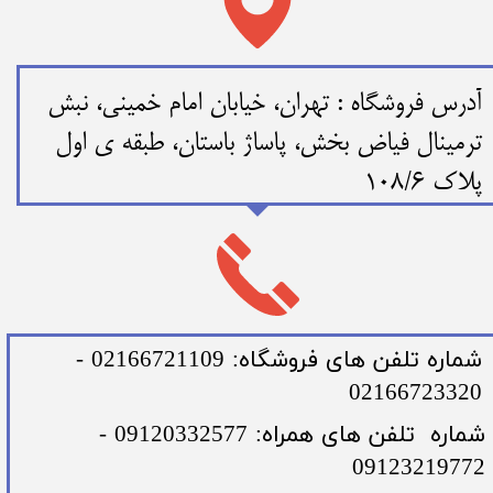
​​آدرس فروشگاه : تهران، خیابان امام خمینی، نبش
ترمینال فیاض بخش، پاساژ باستان، طبقه ی اول
پلاک 108/6
​شماره تلفن های فروشگاه: 02166721109 -
02166723320
​شماره تلفن های همراه: 09120332577 -
09123219772