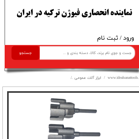
​نماینده انحصاری فیوژن ترکیه در ایران
ورود
/
ثبت نام
جستجو
www.idealsanattools.
ابزار آلات عمومی
حدیده قلاویز لوله پلاستیکی ست دو عددی 20-25