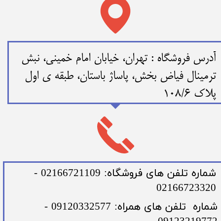
​​آدرس فروشگاه : تهران، خیابان امام خمینی، نبش
ترمینال فیاض بخش، پاساژ باستان، طبقه ی اول
پلاک 108/6
​شماره تلفن های فروشگاه: 02166721109 -
02166723320
​شماره تلفن های همراه: 09120332577 -