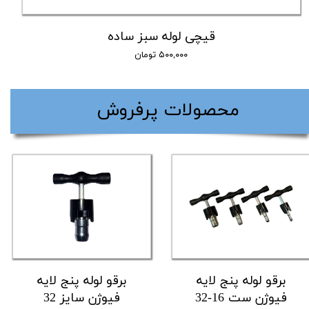
قیچی لوله سبز ساده
۵۰۰,۰۰۰ تومان
​محصولات پرفروش
برقو لوله پنج لایه
برقو لوله پنج لایه
فیوژن ست 16-32
فیوژن سایز 32