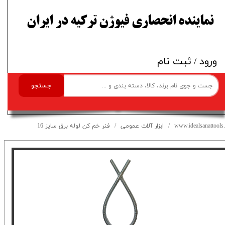
​نماینده انحصاری فیوژن ترکیه در ایران
ورود
/
ثبت نام
جستجو
www.idealsanattools.
ابزار آلات عمومی
فنر خم کن لوله برق سایز 16