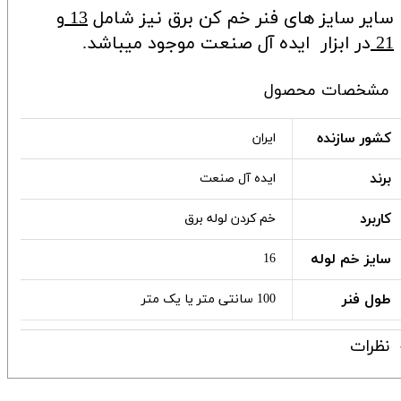
سایر سایز های فنر خم کن برق نیز شامل
13
و
21
در ابزار ایده آل صنعت موجود میباشد.
مشخصات محصول
کشور سازنده
ایران
برند
ایده آل صنعت
کاربرد
خم کردن لوله برق
سایز خم لوله
16
طول فنر
100 سانتی متر یا یک متر
نظرات