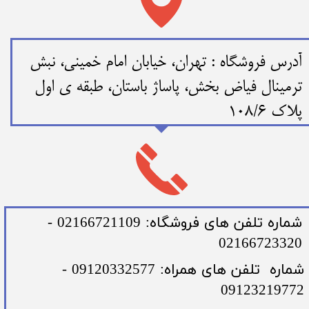
​​آدرس فروشگاه : تهران، خیابان امام خمینی، نبش
ترمینال فیاض بخش، پاساژ باستان، طبقه ی اول
پلاک 108/6
​شماره تلفن های فروشگاه: 02166721109 -
02166723320
​شماره تلفن های همراه: 09120332577 -
09123219772