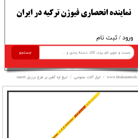
​نماینده انحصاری فیوژن ترکیه در ایران
ورود
/
ثبت نام
جستجو
www.idealsanattools.
ابزار آلات عمومی
تیغ اره آهن بر طرح برزیل starret