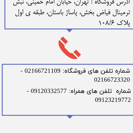
​​آدرس فروشگاه : تهران، خیابان امام خمینی، نبش
ترمینال فیاض بخش، پاساژ باستان، طبقه ی اول
پلاک 108/6
​شماره تلفن های فروشگاه: 02166721109 -
02166723320
​شماره تلفن های همراه: 09120332577 -
09123219772