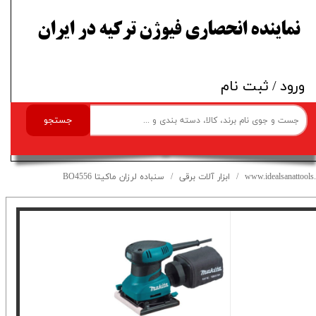
​نماینده انحصاری فیوژن ترکیه در ایران
ورود
/
ثبت نام
جستجو
www.idealsanattools.
ابزار آلات برقی
سنباده لرزان ماکیتا BO4556