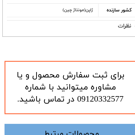
کشور سازنده
ژاپن(مونتاژ چین)
نظرات
​برای ثبت سفارش محصول و یا
مشاوره میتوانید با شماره
09120332577 در تماس باشید.
​محصولات مرتبط