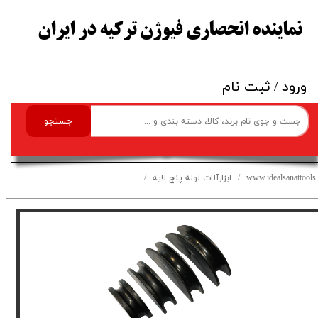
​نماینده انحصاری فیوژن ترکیه در ایران
ورود
/
ثبت نام
جستجو
www.idealsanattools.
ابزارآلات لوله پنج لایه
فک خم کن لوله نیوپایپ 16 تا 32