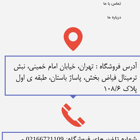
تماس با ما
درباره ما
​​آدرس فروشگاه : تهران، خیابان امام خمینی، نبش
ترمینال فیاض بخش، پاساژ باستان، طبقه ی اول
پلاک 108/6
​شماره تلفن های فروشگاه: 02166721109 -