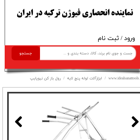
​نماینده انحصاری فیوژن ترکیه در ایران
ورود
/
ثبت نام
جستجو
www.idealsanattools.
ابزارآلات لوله پنج لایه
رول باز کن نیوپایپ