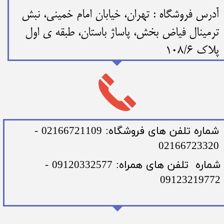
​​آدرس فروشگاه : تهران، خیابان امام خمینی، نبش
ترمینال فیاض بخش، پاساژ باستان، طبقه ی اول
پلاک 108/6
​شماره تلفن های فروشگاه: 02166721109 -
02166723320
​شماره تلفن های همراه: 09120332577 -
09123219772