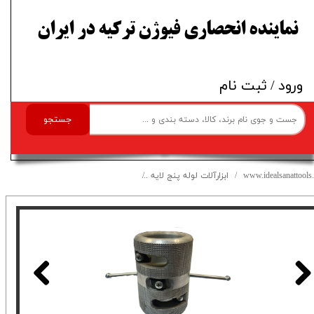
​نماینده انحصاری فیوژن ترکیه در ایران
ورود
/
ثبت نام
جستجو
www.idealsanattools.
ابزارآلات لوله پنج لایه
فویل تراش لوله سایز 50-63 ترکیه