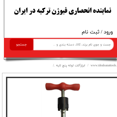
​نماینده انحصاری فیوژن ترکیه در ایران
ورود
/
ثبت نام
جستجو
www.idealsanattools.
ابزارآلات لوله پنج لایه
برقو لوله پنج لایه سایز 32 ایده آل صنعت