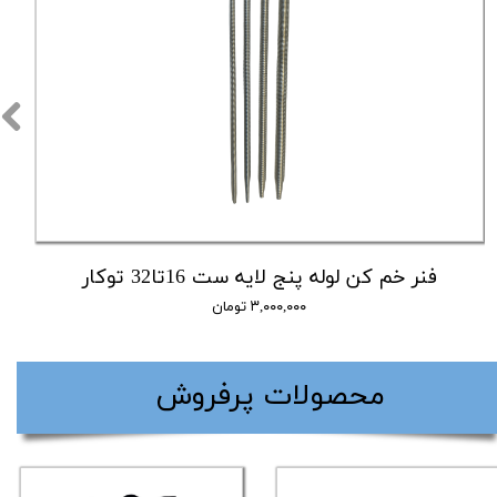
فنر خم کن لوله پنج لایه ست 16تا32 توکار
۳,۰۰۰,۰۰۰ تومان
​محصولات پرفروش