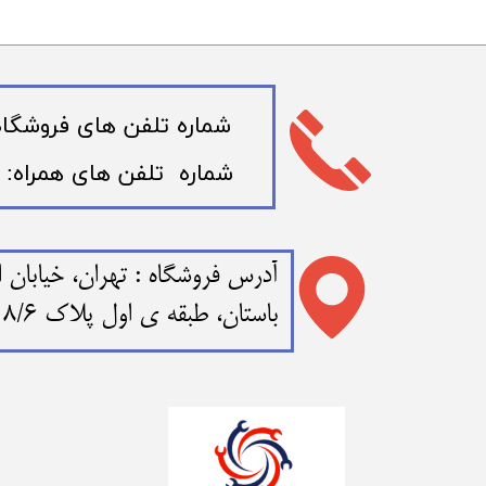
​شماره تلفن های فروشگاه: 02166721109 - 6723320
​شماره تلفن های همراه: 09120332577 - 09123219772
​​آدرس فروشگاه : تهران، خیابا
باستان، طبقه ی اول پلاک 108/6