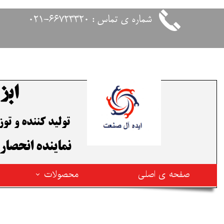
شماره ی تماس : 66723320-021
ابز
تولید کننده و ت
​نماینده انحصار
صفحه ی اصلی
محصولات
محصولات فیوژن ترکیه