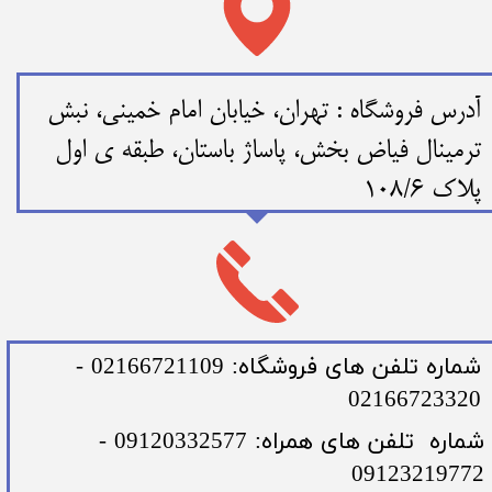
​​آدرس فروشگاه : تهران، خیابان امام خمینی، نبش
ترمینال فیاض بخش، پاساژ باستان، طبقه ی اول
پلاک 108/6
​شماره تلفن های فروشگاه: 02166721109 -
02166723320
​شماره تلفن های همراه: 09120332577 -
09123219772