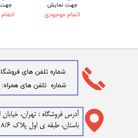
جهت نمایش
جهت 
اتمام موجودی
اتمام
​شماره تلفن های فروشگاه: 02166721109 - 6723320
​شماره تلفن های همراه: 09120332577 - 09123219772
​​آدرس فروشگاه : تهران، خیابا
باستان، طبقه ی اول پلاک 108/6