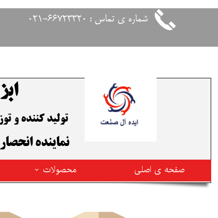
شماره ی تماس : 66723320-021
ابز
تولید کننده و ت
​نماینده انحصار
صفحه ی اصلی
محصولات
محصولات فیوژن ترکیه